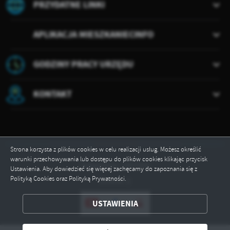
PRZYDATNE LINKI
APLIKACJA MIESZKANIECINFO
GODZINY PRACY URZĘDU
KONTAKT
Strona korzysta z plików cookies w celu realizacji usług. Możesz określić
warunki przechowywania lub dostępu do plików cookies klikając przycisk
Odwiedzin: 1457305
Ustawienia. Aby dowiedzieć się więcej zachęcamy do zapoznania się z
ZAPISZ WYBRANE
Polityką Cookies oraz Polityką Prywatności.
Online: 2
ODRZUĆ WSZYSTKIE
USTAWIENIA
ZEZWÓL NA WSZYSTKIE