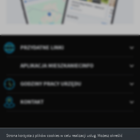
PRZYDATNE LINKI
APLIKACJA MIESZKANIECINFO
GODZINY PRACY URZĘDU
KONTAKT
Strona korzysta z plików cookies w celu realizacji usług. Możesz określić