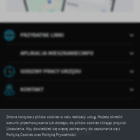
PRZYDATNE LINKI
APLIKACJA MIESZKANIECINFO
GODZINY PRACY URZĘDU
KONTAKT
Strona korzysta z plików cookies w celu realizacji usług. Możesz określić
warunki przechowywania lub dostępu do plików cookies klikając przycisk
Ustawienia. Aby dowiedzieć się więcej zachęcamy do zapoznania się z
ZAPISZ WYBRANE
Odwiedzin: 1457503
Polityką Cookies oraz Polityką Prywatności.