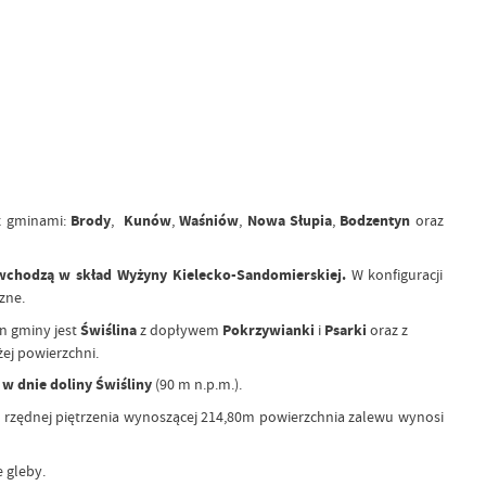
 z gminami:
Brody
,
Kunów
,
Waśniów
,
Nowa Słupia
,
Bodzentyn
oraz
 wchodzą w skład Wyżyny Kielecko-Sandomierskiej.
W konfiguracji
zne.
n gminy jest
Świślina
z dopływem
Pokrzywianki
i
Psarki
oraz z
ej powierzchni.
 w dnie doliny Świśliny
(90 m n.p.m.).
 rzędnej piętrzenia wynoszącej 214,80m powierzchnia zalewu wynosi
 gleby.