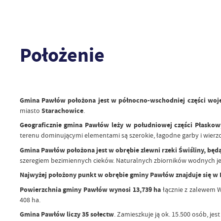
Położenie
Gmina Pawłów
położona jest w północno-wschodniej części wo
miasto
Starachowice
.
Geograficznie gmina Pawłów leży w południowej części Płaskow
terenu dominującymi elementami są szerokie, łagodne garby i wierz
Gmina Pawłów położona jest w obrębie zlewni rzeki Świśliny, b
szeregiem bezimiennych cieków. Naturalnych zbiorników wodnych jest
Najwyżej położony punkt w obrębie gminy Pawłów znajduje się w
Powierzchnia gminy Pawłów wynosi 13,739 ha
łącznie z zalewem 
408 ha.
Gmina Pawłów liczy 35 sołectw
. Zamieszkuje ją ok. 15.500 osób, j