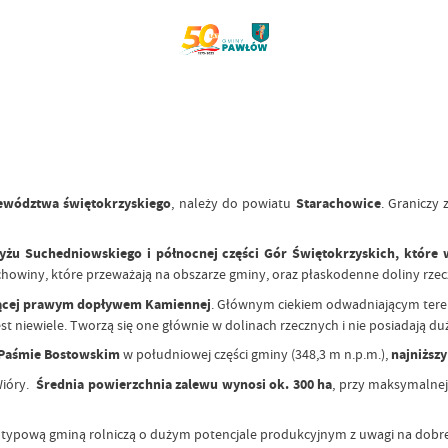
jewództwa świętokrzyskiego
, należy do powiatu
Starachowice
. Graniczy
yżu Suchedniowskiego i północnej części Gór Świętokrzyskich, które
chowiny, które przeważają na obszarze gminy, oraz płaskodenne doliny rzec
ędącej prawym dopływem Kamiennej
. Głównym ciekiem odwadniającym tere
 niewiele. Tworzą się one głównie w dolinach rzecznych i nie posiadają duż
 Paśmie Bostowskim
w południowej części gminy (348,3 m n.p.m.),
najniższy
Wióry.
Średnia powierzchnia zalewu wynosi ok. 300 ha
, przy maksymalnej
est typową gminą rolniczą o dużym potencjale produkcyjnym z uwagi na dobre