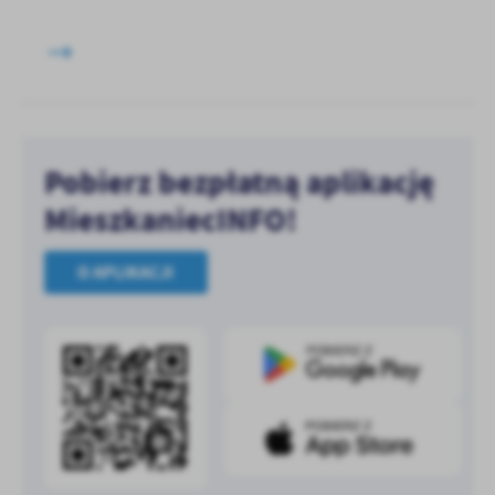
Pobierz bezpłatną aplikację
MieszkaniecINFO!
O APLIKACJI