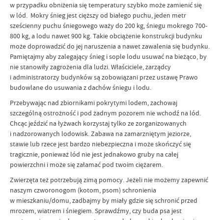
w przypadku obniżenia się temperatury szybko może zamienić się
w lód. Mokry śnieg jest cięższy od białego puchu, jeden metr
sześcienny puchu śniegowego waży do 200 kg, śniegu mokrego 700-
800 kg, a lodu nawet 900 kg. Takie obciążenie konstrukcji budynku
może doprowadzić do jej naruszenia a nawet zawalenia się budynku.
Pamiętajmy aby zalegający śnieg i sople lodu usuwać na bieżąco, by
nie stanowiły zagrożenia dla ludzi. Właściciele, zarządcy
i administratorzy budynków są zobowiązani przez ustawę Prawo
budowlane do usuwania z dachów śniegu i lodu.
Przebywając nad zbiornikami pokrytymi lodem, zachowaj
szczególną ostrożność i pod żadnym pozorem nie wchodź na lód.
Chcąc jeździć na łyżwach korzystaj tylko ze zorganizowanych
i nadzorowanych lodowisk. Zabawa na zamarzniętym jeziorze,
stawie lub rzece jest bardzo niebezpieczna i może skończyć się
tragicznie, ponieważ lód nie jest jednakowo gruby na całej
powierzchni i może się załamać pod twoim ciężarem.
Zwierzęta też potrzebują zimą pomocy. Jeżeli nie możemy zapewnić
naszym czworonogom (kotom, psom) schronienia
w mieszkaniu/domu, zadbajmy by miały gdzie się schronić przed
mrozem, wiatrem i śniegiem. Sprawdźmy, czy buda psa jest