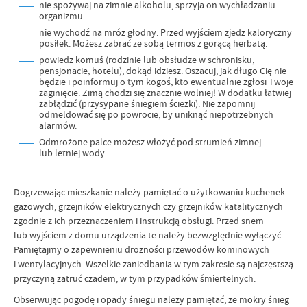
nie spożywaj na zimnie alkoholu, sprzyja on wychładzaniu
organizmu.
nie wychodź na mróz głodny. Przed wyjściem zjedz kaloryczny
posiłek. Możesz zabrać ze sobą termos z gorącą herbatą.
powiedz komuś (rodzinie lub obsłudze w schronisku,
pensjonacie, hotelu), dokąd idziesz. Oszacuj, jak długo Cię nie
będzie i poinformuj o tym kogoś, kto ewentualnie zgłosi Twoje
zaginięcie. Zimą chodzi się znacznie wolniej! W dodatku łatwiej
zabłądzić (przysypane śniegiem ścieżki). Nie zapomnij
odmeldować się po powrocie, by uniknąć niepotrzebnych
alarmów.
Odmrożone palce możesz włożyć pod strumień zimnej
lub letniej wody.
Dogrzewając mieszkanie należy pamiętać o użytkowaniu kuchenek
gazowych, grzejników elektrycznych czy grzejników katalitycznych
zgodnie z ich przeznaczeniem i instrukcją obsługi. Przed snem
lub wyjściem z domu urządzenia te należy bezwzględnie wyłączyć.
Pamiętajmy o zapewnieniu drożności przewodów kominowych
i wentylacyjnych. Wszelkie zaniedbania w tym zakresie są najczęstszą
przyczyną zatruć czadem, w tym przypadków śmiertelnych.
Obserwując pogodę i opady śniegu należy pamiętać, że mokry śnieg