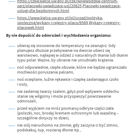
https://czkw.kielce.uw.gov.pl/czk/wojewodzkie-centrum-
zarz/placowki-swiadczace-usl/20825,Placowki-swiadczace-
uslugi-dla-bezdomnych.html
https://www.kielce.uw.gov.pl/pl/urzad/polityka-
spoleczna/wykazy-i-rejestry-placo/6569,Wykazy-i-rejestry-
placowek.html
By nie dopuścić do odmrożeń i wychłodzenia organizmu:
ubieraj się stosownie do temperatury na zewnątrz. Gdy
planujesz dłuższe przebywanie na dworze ubierz się
warstwowo, najlepiej w odzież z naturalnych tkania lub tkanin
typu polar. Ważne, by ubranie nie utrudniało krążenia.
noś odpowiednie, ciepłe obuwie, które nie będzie ograniczało
możliwości poruszania palcami,
noś ocieplane, luźne rękawice i czapkę zasłaniająco czoło
i uszy,
nie zasłaniaj twarzy szalem, gdyż pod wpływem oddechu
stanie się wilgotny i może przyspieszyć powstawanie
odmrożeń,
przed wyjściem na mróz posmaruj odkryte części ciała
(policzki, noc, brodę) kremem ochronnym lub wazeliną –
szczególnie dotyczy to dzieci,
nie stój nieruchomo na zimnie; gdy zaczyna ci być zimno,
podskakuj, tup, rozcieraj dłonie itp.,