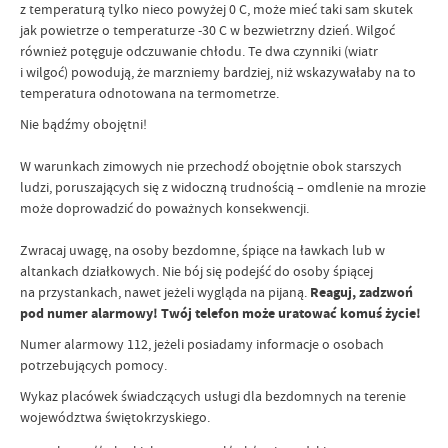
z temperaturą tylko nieco powyżej 0 C, może mieć taki sam skutek
jak powietrze o temperaturze -30 C w bezwietrzny dzień. Wilgoć
również potęguje odczuwanie chłodu. Te dwa czynniki (wiatr
i wilgoć) powodują, że marzniemy bardziej, niż wskazywałaby na to
temperatura odnotowana na termometrze.
Nie bądźmy obojętni!
W warunkach zimowych nie przechodź obojętnie obok starszych
ludzi, poruszających się z widoczną trudnością – omdlenie na mrozie
może doprowadzić do poważnych konsekwencji.
Zwracaj uwagę, na osoby bezdomne, śpiące na ławkach lub w
altankach działkowych. Nie bój się podejść do osoby śpiącej
na przystankach, nawet jeżeli wygląda na pijaną.
Reaguj, zadzwoń
pod numer alarmowy! Twój telefon może uratować komuś życie!
Numer alarmowy 112, jeżeli posiadamy informacje o osobach
potrzebujących pomocy.
Wykaz placówek świadczących usługi dla bezdomnych na terenie
województwa świętokrzyskiego.