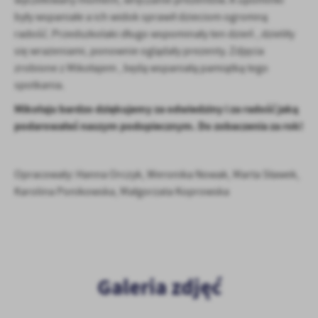
wyczekiwany moment, wręczanie prezentów. A upominki
były wspaniałe a ich widok sprawił dzieciom ogromną
radość. Przedszkolaki długo wspominały ten dzień , dzieliły
się wrażeniami, ponownie oglądały prezenty. Zdjęcia
zrobione z Mikołajem , będą wspaniałą pamiątką tego
spotkania.
Mikołaju bardzo dziękujemy za odwiedziny i za radość jaką
podarowałeś naszym podopiecznym. Do zobaczenia za rok!
Opracowały: Hanna Orczyk, Weronika Nowak, Marta Sławek,
Karolina Ponikowska, Małgorzata Koprowska
Galeria zdjęć