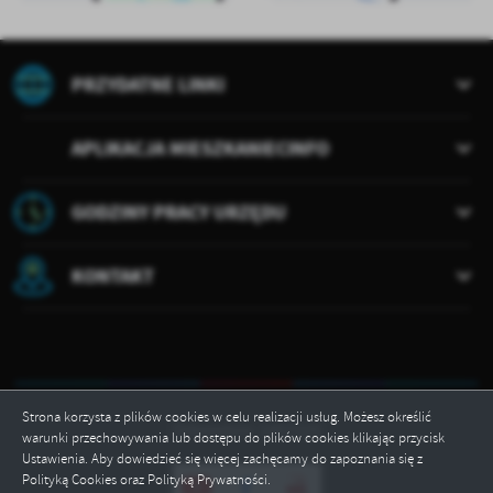
PRZYDATNE LINKI
APLIKACJA MIESZKANIECINFO
GODZINY PRACY URZĘDU
KONTAKT
Strona korzysta z plików cookies w celu realizacji usług. Możesz określić
Odwiedzin: 1457225
warunki przechowywania lub dostępu do plików cookies klikając przycisk
Ustawienia. Aby dowiedzieć się więcej zachęcamy do zapoznania się z
Polityką Cookies oraz Polityką Prywatności.