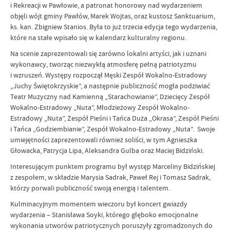
i Rekreacji w Pawłowie, a patronat honorowy nad wydarzeniem
objęli wójt gminy Pawłów, Marek Wojtas, oraz kustosz Sanktuarium,
ks. kan. Zbigniew Stanios. Była to już trzecia edycja tego wydarzenia,
które na stałe wpisało się w kalendarz kulturalny regionu.
Na scenie zaprezentowali się zarówno lokalni artyści, jak i uznani
wykonawcy, tworząc niezwykłą atmosferę pełną patriotyzmu
i wzruszeń. Występy rozpoczął Męski Zespół Wokalno-Estradowy
„Juchy Świętokrzyskie”, a następnie publiczność mogła podziwiać
Teatr Muzyczny nad Kamienną „Starachowianie”, Dziecięcy Zespół
Wokalno-Estradowy „Nuta”, Młodzieżowy Zespół Wokalno-
Estradowy „Nuta”, Zespół Pieśni i Tańca Duża „Okrasa”, Zespół Pieśni
i Tańca „Godziembianie”, Zespół Wokalno-Estradowy „Nuta”. Swoje
umiejętności zaprezentowali również soliści, w tym Agnieszka
Głowacka, Patrycja Lipa, Aleksandra Gulba oraz Maciej Bidziński.
Interesującym punktem programu był występ Marceliny Bidzińskiej
z zespołem, w składzie Marysia Sadrak, Paweł Rej i Tomasz Sadrak,
którzy porwali publiczność swoją energią i talentem.
Kulminacyjnym momentem wieczoru był koncert gwiazdy
wydarzenia – Stanisława Soyki, którego głęboko emocjonalne
wykonania utworów patriotycznych poruszyły zgromadzonych do