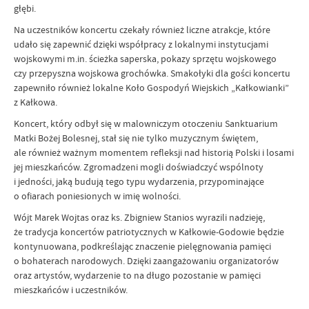
głębi.
Na uczestników koncertu czekały również liczne atrakcje, które
udało się zapewnić dzięki współpracy z lokalnymi instytucjami
wojskowymi m.in. ścieżka saperska, pokazy sprzętu wojskowego
czy przepyszna wojskowa grochówka. Smakołyki dla gości koncertu
zapewniło również lokalne Koło Gospodyń Wiejskich „Kałkowianki”
z Kałkowa.
Koncert, który odbył się w malowniczym otoczeniu Sanktuarium
Matki Bożej Bolesnej, stał się nie tylko muzycznym świętem,
ale również ważnym momentem refleksji nad historią Polski i losami
jej mieszkańców. Zgromadzeni mogli doświadczyć wspólnoty
i jedności, jaką budują tego typu wydarzenia, przypominające
o ofiarach poniesionych w imię wolności.
Wójt Marek Wojtas oraz ks. Zbigniew Stanios wyrazili nadzieję,
że tradycja koncertów patriotycznych w Kałkowie-Godowie będzie
kontynuowana, podkreślając znaczenie pielęgnowania pamięci
o bohaterach narodowych. Dzięki zaangażowaniu organizatorów
oraz artystów, wydarzenie to na długo pozostanie w pamięci
mieszkańców i uczestników.