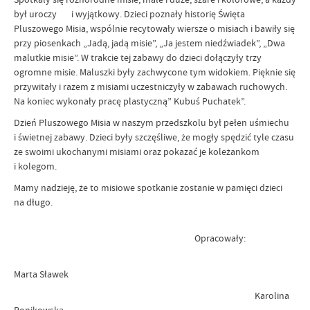
był uroczy i wyjątkowy. Dzieci poznały historię Święta
Pluszowego Misia, wspólnie recytowały wiersze o misiach i bawiły się
przy piosenkach „Jadą, jadą misie”, „Ja jestem niedźwiadek”, „Dwa
malutkie misie”. W trakcie tej zabawy do dzieci dołączyły trzy
ogromne misie. Maluszki były zachwycone tym widokiem. Pięknie się
przywitały i razem z misiami uczestniczyły w zabawach ruchowych.
Na koniec wykonały pracę plastyczną” Kubuś Puchatek”.
Dzień Pluszowego Misia w naszym przedszkolu był pełen uśmiechu
i świetnej zabawy. Dzieci były szczęśliwe, że mogły spędzić tyle czasu
ze swoimi ukochanymi misiami oraz pokazać je koleżankom
i kolegom.
Mamy nadzieję, że to misiowe spotkanie zostanie w pamięci dzieci
na długo.
Opracowały:
Marta Sławek
Karolina