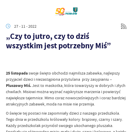
27 - 11 - 2022
„Czy to jutro, czy to dziś
wszystkim jest potrzebny Miś”
25 listopada
swoje święto obchodzi najmilsza zabawka, najlepszy
przyjaciel dzieci i niezastąpiona przytulana przy zasypianiu –
Pluszowy Miś.
Jest to maskotka, która towarzyszy w dobrych i złych
chwilach. Misiowi można wyznać najskrytsze marzenia i powierzyć
największe tajemnice. Mimo coraz nowocześniejszych i coraz bardziej
atrakcyjnych zabawek, moda na misie nie przemija.
O święcie tej postaci nie zapomniały dzieci z naszego przedszkola.
Tego dnia w przedszkolu królowały kolory: brązowy, czarny i szary.
Każdy przedszkolak przyniósł swojego ukochanego pluszaka.
Spotkały się różnorodne misie; małe i duże, szare i kolorowe, a każdy