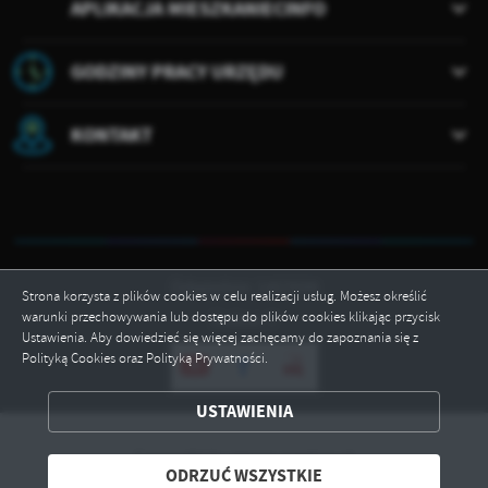
APLIKACJA MIESZKANIECINFO
GODZINY PRACY URZĘDU
KONTAKT
Odwiedzin: 1457699
Strona korzysta z plików cookies w celu realizacji usług. Możesz określić
warunki przechowywania lub dostępu do plików cookies klikając przycisk
Online: 7
Ustawienia. Aby dowiedzieć się więcej zachęcamy do zapoznania się z
Polityką Cookies oraz Polityką Prywatności.
ZAPISZ WYBRANE
USTAWIENIA
ODRZUĆ WSZYSTKIE
Copyright by gmina.pawlow.pl
ODRZUĆ WSZYSTKIE
ZEZWÓL NA WSZYSTKIE